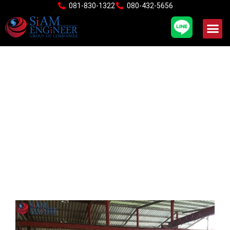
Skip
081-830-1322
080-432-5656
to
content
คณะอาจารย์จาก
มหาวิทยาลัยพระจอมเกล้า
พระนครเหนือ และ หน่วย
งาน ITAP เยี่ยมชมโรงงาน