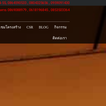
54-55, 0864590533 , 0804325656 , 0959091430
คาร 0869088979 , 0618196845 , 0853503364
แซมโครงสร้าง
CSR
BLOG
กิจกรรม
ติดต่อเรา