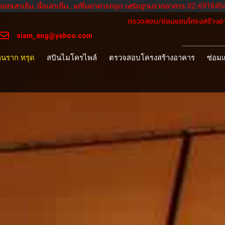
ตอกเสาเข็ม, ซื้อเสาเข็ม , แก้ไขอาคารทรุด เสริมฐานรากอาคาร 02-69184
ตรวจสอบ/ซ่อมแซมโครงสร้างอา
siam_eng@yahoo.com
านราก ทรุด
สปันไมโครไพล์
ตรวจสอบโครงสร้างอาคาร
ซ่อม