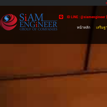
Skip
to
content
ID LINE : @siamengineer
หน้าหลัก
เสริมฐ