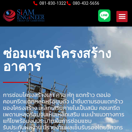
Skip
081-830-1322
080-432-5656
to
content
ซ่อมแซมโครงสร้าง
อาคาร
การซ่อมโครงสร้างเสา คาน หัก แตกร้าว ตอม่อ
คอนกรีตแตกหลุดหรือยุบตัว น้ำซึมตามรอนแตกร้าว
ของโครงสร้าง เหล็กเสริมภายในเป็นสนิม คอนกรีต
เพดานหลุดร่อนจนเห็นเหล็กเสริม แนะนำแนวทางการ
แก้ไขพร้อมงบประมาณในการซ่อมแซม
รับประกันผลงาน มีรายงานผลเซ็นรับรองโดยวิศวกร