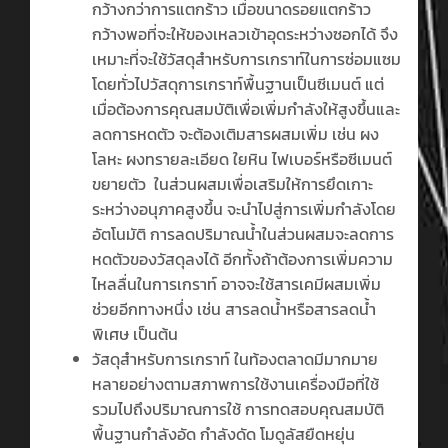
กว้างกว่าการแตกร้าว เมื่อขนาดรอยแตกร้าว
กว้างพอที่จะให้ของเหลวเข้าอุดระหว่างซอกได้ จึง
เหมาะที่จะใช้วัสดุสำหรับการเกราท์ในการซ่อมแซม
โดยทั่วไปวัสดุการเกราท์พื้นฐานเป็นซีเมนต์ แต่
เมื่อต้องการคุณสมบัติเพื่อเพิ่มกำลังให้สูงขึ้นและ
ลดการหดตัว จะต้องเติมสารผสมเพิ่ม เช่น ผง
โลหะ ผงทรายละเอียด ใยหิน ไฟเบอร์หรือซีเมนต์
ขยายตัว ในส่วนผสมเพื่อเสริมให้การยึดเกาะ
ระหว่างอนุภาคสูงขึ้น จะนำไปสู่การเพิ่มกำลังโดย
อัตโนมัติ การลดปริมาณน้ำในส่วนผสมจะลดการ
หดตัวของวัสดุลงได้ อีกทั้งถ้าต้องการเพิ่มความ
ไหลลื่นในการเกราท์ อาจจะใช้สารเคมีผสมเพิ่ม
ช่วยอีกทางหนึ่ง เช่น สารลดน้ำหรือสารลดน้ำ
พิเศษ เป็นต้น
วัสดุสำหรับการเกราท์ ในท้องตลาดมีมากมาย
หลายอย่างตามสภาพการใช้งานเครื่องมือที่ใช้
รวมไปถึงปริมาณการใช้ การทดสอบคุณสมบัติ
พื้นฐานกำลังอัด กำลังดัด โมดูลัสยืดหยุ่น