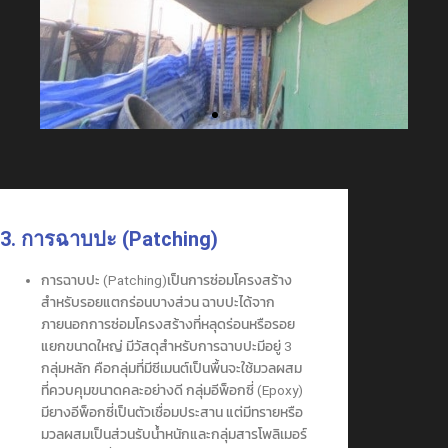
3. การฉาบปะ (Patching)
การฉาบปะ (Patching)เป็นการซ่อมโครงสร้าง
สำหรับรอยแตกร่อนบางส่วน ฉาบปะได้จาก
ภายนอกการซ่อมโครงสร้างที่หลุดร่อนหรือรอย
แยกขนาดใหญ่ มีวัสดุสำหรับการฉาบปะมีอยู่ 3
กลุ่มหลัก คือกลุ่มที่มีซีเมนต์เป็นพื้นจะใช้มวลผสม
ที่ควบคุมขนาดคละอย่างดี กลุ่มอีพ็อกซี่ (Epoxy)
มียางอีพ็อกซี่เป็นตัวเชื่อมประสาน แต่มีทรายหรือ
มวลผสมเป็นส่วนรับน้ำหนักและกลุ่มสารโพลิเมอร์