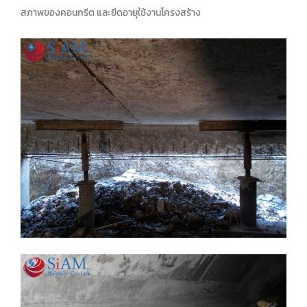
สภาพของคอนกรีต และยืดอายุใช้งานโครงสร้าง