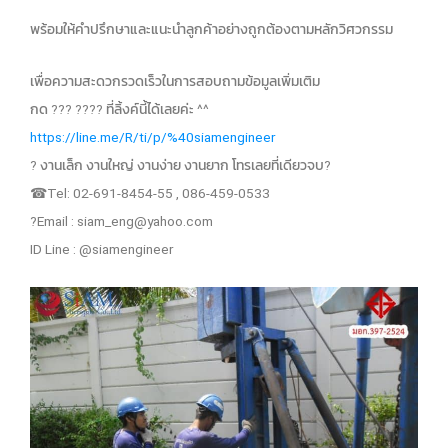
พร้อมให้คำปรึกษาและแนะนำลูกค้าอย่างถูกต้องตามหลักวิศวกรรม
เพื่อความสะดวกรวดเร็วในการสอบถามข้อมูลเพิ่มเติม
กด ?️?️?️ ?️?️?️?️ ที่ลิ้งค์นี้ได้เลยค่ะ ^^
https://line.me/R/ti/p/%40siamengineer
? งานเล็ก งานใหญ่ งานง่าย งานยาก โทรเลยที่เดียวจบ?
☎Tel: 02-691-8454-55 , 086-459-0533
?Email :
siam_eng@yahoo.com
ID Line : @siamengineer