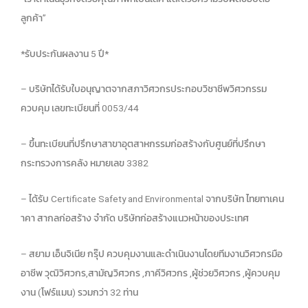
ลูกค้า”
*รับประกันผลงาน 5 ปี*
– บริษัทได้รับใบอนุญาตจากสภาวิศวกรประกอบวิชาชีพวิศวกรรม
ควบคุม เลขทะเบียนที่ 0053/44
– ขึ้นทะเบียนที่ปรึกษาสาขาอุตสาหกรรมก่อสร้างกับศูนย์ที่ปรึกษา
กระทรวงการคลัง หมายเลข 3382
– ได้รับ Certificate Safety and Environmental จากบริษัท ไทยทาเคน
าคา สากลก่อสร้าง จำกัด บริษัทก่อสร้างแนวหน้าของประเทศ
– สยาม เอ็นจิเนีย กรุ๊ป ควบคุมงานและดำเนินงานโดยทีมงานวิศวกรมือ
อาชีพ วุฒิวิศวกร,สามัญวิศวกร ,ภาคีวิศวกร ,ผู้ช่วยวิศวกร ,ผู้ควบคุม
งาน (โฟร์แมน) รวมกว่า 32 ท่าน