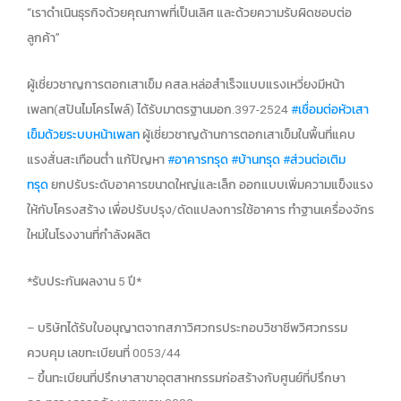
“เราดำเนินธุรกิจด้วยคุณภาพที่เป็นเลิศ และด้วยความรับผิดชอบต่อ
ลูกค้า”
ผู้เชี่ยวชาญการตอกเสาเข็ม คสล.หล่อสำเร็จแบบแรงเหวี่ยงมีหน้า
เพลท(สปันไมโครไพล์) ได้รับมาตรฐานมอก.397-2524
#เชื่อมต่อหัวเสา
เข็มด้วยระบบหน้าเพลท
ผู้เชี่ยวชาญด้านการตอกเสาเข็มในพื้นที่แคบ
แรงสั่นสะเทือนต่ำ แก้ปัญหา
#อาคารทรุด
#บ้านทรุด
#ส่วนต่อเติม
ทรุด
ยกปรับระดับอาคารขนาดใหญ่และเล็ก ออกแบบเพิ่มความแข็งแรง
ให้กับโครงสร้าง เพื่อปรับปรุง/ดัดแปลงการใช้อาคาร ทำฐานเครื่องจักร
ใหม่ในโรงงานที่กำลังผลิต
*รับประกันผลงาน 5 ปี*
– บริษัทได้รับใบอนุญาตจากสภาวิศวกรประกอบวิชาชีพวิศวกรรม
ควบคุม เลขทะเบียนที่ 0053/44
– ขึ้นทะเบียนที่ปรึกษาสาขาอุตสาหกรรมก่อสร้างกับศูนย์ที่ปรึกษา