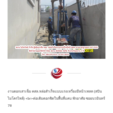
งานตอกเสาเข็ม คสล.หล่อสำเร็จแบบแรงเหวี่ยงมีหน้าเพลท (สปัน
ไมโครไพล์) <br>ต่อเติมตอกชิดในพื้นที่แคบ พักอาศัย ซอยนวมินทร์
78