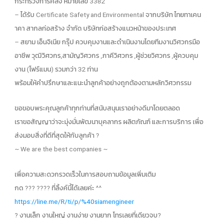
กระทรวงการคลัง หมายเลข 3382
– ได้รับ Certificate Safety and Environmental จากบริษัท ไทยทาเคน
าคา สากลก่อสร้าง จำกัด บริษัทก่อสร้างแนวหน้าของประเทศ
– สยาม เอ็นจิเนีย กรุ๊ป ควบคุมงานและดำเนินงานโดยทีมงานวิศวกรมือ
อาชีพ วุฒิวิศวกร,สามัญวิศวกร ,ภาคีวิศวกร ,ผู้ช่วยวิศวกร ,ผู้ควบคุม
งาน (โฟร์แมน) รวมกว่า 32 ท่าน
พร้อมให้คำปรึกษาและแนะนำลูกค้าอย่างถูกต้องตามหลักวิศวกรรม
ขอขอบพระคุณลูกค้าทุกท่านที่สนับสนุนเราอย่างดีมาโดยตลอด
เราขอสัญญาว่าจะมุ่งมั่นพัฒนาบุคลากร ผลิตภัณฑ์ และการบริการ เพื่อ
ส่งมอบสิ่งที่ดีที่สุดให้กับลูกค้า ?
~ We are the best companies ~
เพื่อความสะดวกรวดเร็วในการสอบถามข้อมูลเพิ่มเติม
กด ?️?️?️ ?️?️?️?️ ที่ลิ้งค์นี้ได้เลยค่ะ ^^
https://line.me/R/ti/p/%40siamengineer
? งานเล็ก งานใหญ่ งานง่าย งานยาก โทรเลยที่เดียวจบ?