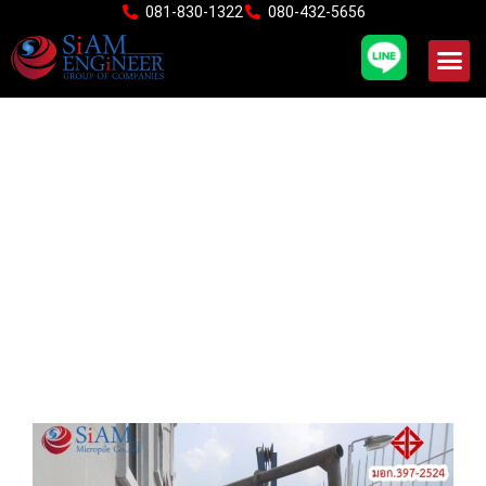
Skip
081-830-1322
080-432-5656
to
content
งานตอกเสาเข็ม คสล.หล่อ
สำเร็จแบบแรงเหวี่ยงมีหน้า
เพลท (สปันไมโครไพล์)
ต่อเติมตอกชิดในพื้นที่แคบ
พักอาศัย ซอยนวมินทร์ 78