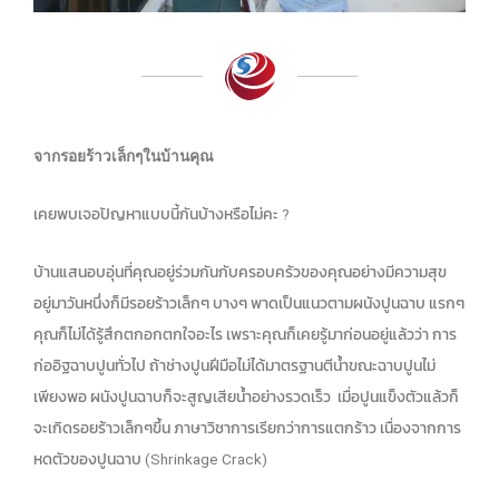
จากรอยร้าวเล็กๆในบ้านคุณ
เคยพบเจอปัญหาแบบนี้กันบ้างหรือไม่คะ ?
บ้านแสนอบอุ่นที่คุณอยู่ร่วมกันกับครอบครัวของคุณอย่างมีความสุข
อยู่มาวันหนึ่งก็มีรอยร้าวเล็กๆ บางๆ พาดเป็นแนวตามผนังปูนฉาบ แรกๆ
คุณก็ไม่ได้รู้สึกตกอกตกใจอะไร เพราะคุณก็เคยรู้มาก่อนอยู่แล้วว่า การ
ก่ออิฐฉาบปูนทั่วไป ถ้าช่างปูนฝีมือไม่ได้มาตรฐานตีน้ำขณะฉาบปูนไม่
เพียงพอ ผนังปูนฉาบก็จะสูญเสียน้ำอย่างรวดเร็ว เมื่อปูนแข็งตัวแล้วก็
จะเกิดรอยร้าวเล็กๆขึ้น ภาษาวิชาการเรียกว่าการแตกร้าว เนื่องจากการ
หดตัวของปูนฉาบ (Shrinkage Crack)