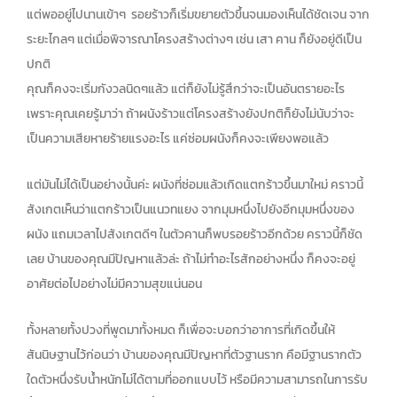
แต่พออยู่ไปนานเข้าๆ รอยร้าวก็เริ่มขยายตัวขึ้นจนมองเห็นได้ชัดเจน จาก
ระยะไกลๆ แต่เมื่อพิจารณาโครงสร้างต่างๆ เช่น เสา คาน ก็ยังอยู่ดีเป็น
ปกติ
คุณก็คงจะเริ่มกังวลนิดๆแล้ว แต่ก็ยังไม่รู้สึกว่าจะเป็นอันตรายอะไร
เพราะคุณเคยรู้มาว่า ถ้าผนังร้าวแต่โครงสร้างยังปกติก็ยังไม่นับว่าจะ
เป็นความเสียหายร้ายแรงอะไร แค่ซ่อมผนังก็คงจะเพียงพอแล้ว
แต่มันไม่ได้เป็นอย่างนั้นค่ะ ผนังที่ซ่อมแล้วเกิดแตกร้าวขึ้นมาใหม่ คราวนี้
สังเกตเห็นว่าแตกร้าวเป็นแนวทแยง จากมุมหนึ่งไปยังอีกมุมหนึ่งของ
ผนัง แถมเวลาไปสังเกตดีๆ ในตัวคานก็พบรอยร้าวอีกด้วย คราวนี้ก็ชัด
เลย บ้านของคุณมีปัญหาแล้วล่ะ ถ้าไม่ทำอะไรสักอย่างหนึ่ง ก็คงจะอยู่
อาศัยต่อไปอย่างไม่มีความสุขแน่นอน
ทั้งหลายทั้งปวงที่พูดมาทั้งหมด ก็เพื่อจะบอกว่าอาการที่เกิดขึ้นให้
สันนิษฐานไว้ก่อนว่า บ้านของคุณมีปัญหาที่ตัวฐานราก คือมีฐานรากตัว
ใดตัวหนึ่งรับน้ำหนักไม่ได้ตามที่ออกแบบไว้ หรือมีความสามารถในการรับ