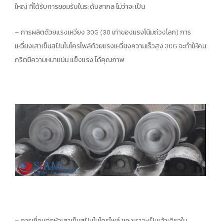
ใหญ่ ที่ได้รับการยอมรับในระดับสากล ไม่ว่าจะเป็น
– การผลิตด้วยแรงเหวี่ยง 30G (30 เท่าของแรงโน้มถ่วงโลก) การ
เหวี่ยงเสาเข็มสปันไมโครไพล์ด้วยแรงเหวี่ยงความเร็วสูง 30G จะทำให้คน
กรีตมีความหนาแน่น แข็งแรง ได้คุณภาพ
– การเชื่อมต่อหัวเสาเข็มสปันไมโครไพล์ ของเราจะเป็นเจ้าเดียวใน