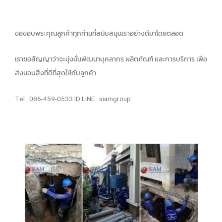
ขอขอบพระคุณลูกค้าทุกท่านที่สนับสนุนเราอย่างดีมาโดยตลอด
เราขอสัญญาว่าจะมุ่งมั่นพัฒนาบุคลากร ผลิตภัณฑ์ และการบริการ เพื่อ
ส่งมอบสิ่งที่ดีที่สุดให้กับลูกค้า
Tel : 086-459-0533 ID LINE : siamgroup