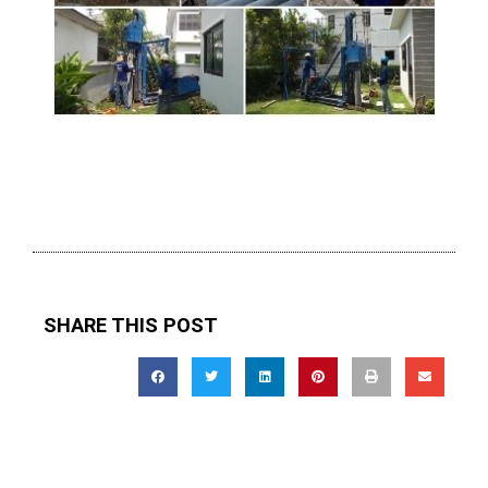
SHARE THIS POST