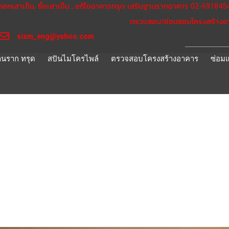
ตอกเสาเข็ม, ซื้อเสาเข็ม , แก้ไขอาคารทรุด เสริมฐานรากอาคาร 02-69184
ตรวจสอบ/ซ่อมแซมโครงสร้างอา
siam_eng@yahoo.com
านราก ทรุด
สปันไมโครไพล์
ตรวจสอบโครงสร้างอาคาร
ซ่อม
ู้ความสามารถ และทักษะการทำ
นักศึกษา