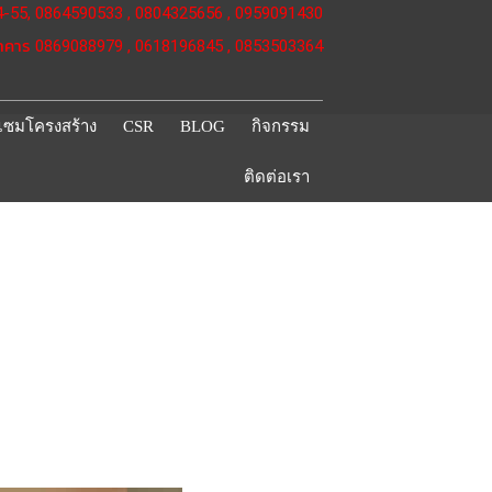
54-55, 0864590533 , 0804325656 , 0959091430
คาร 0869088979 , 0618196845 , 0853503364
แซมโครงสร้าง
CSR
BLOG
กิจกรรม
ติดต่อเรา
งานให้แก่น้องๆ