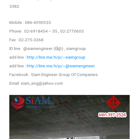
3382
Mobile : 086-4590533
Phone : 02-6918454 – 55 , 02-2770603
Fax : 02-275-3268
ID line : @siamengineer (มี@) , siamgroup
add line :
http://line.me/ti/p/~siamgroup
add line :
http://line.me/ti/p/~@siamengineer
Facebook : Siam Engineer Group Of Companies
Email:
siam_eng@yahoo.com