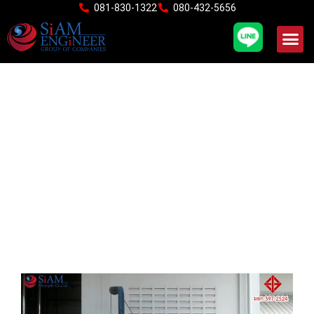
Skip
081-830-1322
080-432-5656
to
content
สปันไมโครไพล์Spun
Micropile คุณภาพสูงม
อก.397-2524 ตอกชิดติด
กำแพง แรงสั่นสะเทือนต่ำ