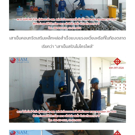
เสาเข็มคอนกรีตเสริมเหล็กหล่อสำเร็จแบบแรงเหวี่ยงหรือที่ในท้องตลาด
เรียกว่า ”เสาเข็มสปันไมโครไพล์”