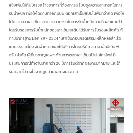
แข็งเพิ่มให้กับโครงสร้างอาคารที่ต้องการปรับปรุงความสามารถในการ
รับน้ำหนัก เพื่อให้ได้ตามที่ออกแบบ ตอกเสาเข็มสปันในพื้นที่จำกัด เพื่อให้
ได้ความยาวเสาเข็มและความสามารถในการรับน้ำหนักตามที่ออกแบบไว้
โดยรับรองการรับน้ำหนักของเสาเข็มทุกต้น ได้รับการรับรองผลิตภัณฑ์
ตามมาตรฐาน มอก.397-2524 “เสาเข็มคอนกรีตเสริมเหล็กหล่อสำเร็จ
แบบแรงเหวี่ยง จัดจำหน่ายและให้บริการโดยบริษัท สยาม เอ็นจิเนีย ฟ
อรั่ม จำกัด ผู้เชี่ยวชาญเฉพาะด้านการตอกเสาเข็มสปันไมโครไพล์ มี
ประสบการณ์ทำงานมากกว่า 20 ปีการรันตีจากผลงานมากมาย และได้
รับความไว้วางใจจากลูกค้ามาอย่างยาวนาน