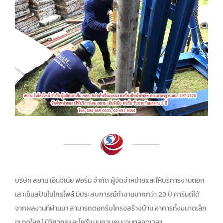
บริษัท สยาม เอ็นจิเนีย ฟอรั่ม จำกัด ผู้จัดจำหน่ายและให้บริการงานตอก
เสาเข็มสปันไมโครไพล์ มีประสบการณ์ทำงานมากกว่า 20 ปี การันตีได้
จากผลงานที่ผ่านมา สามารถตอกรับโครงสร้างบ้าน อาคารทั้งขนาดเล็ก
ขนาดใหญ่ มีวิศวกรและโฟร์แมนควบคุมงานตลอดเวลา