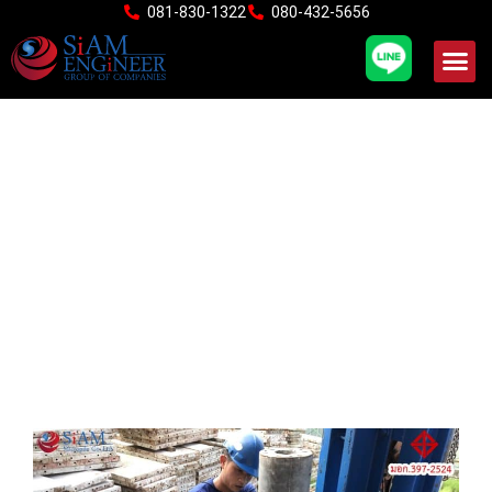
Skip
081-830-1322
080-432-5656
to
content
สปันไมโครไพล์Spun
Micropile เสาเข็มคุณภาพสูง
มาตรฐานมอก.397-2524
ตอกรับโครงสร้างโรงงาน
AKEBONO