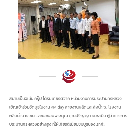
สยามเอ็นจิเนีย กรุ๊ป ได้รับเกียรติจาก หน่วยงานการประปานครหลวง
เชิญเข้าร่วมจัดบูธในงาน KM day สายงานผลิตและส่งน้ำ ณ โรงงาน
ผลิตน้ำบางเขน และขอขอบพระคุณ คุณปริญญา ยมะสมิต ผู้ว่าการการ
ประปานครหลวงอย่างสูง ที่ให้เกียรติเยี่ยมชมบูธของเราค่ะ