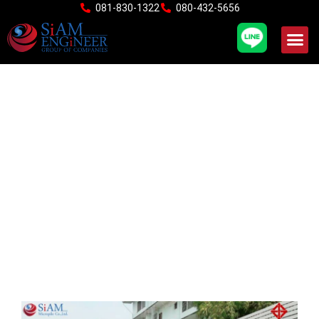
Skip
081-830-1322
080-432-5656
to
content
เสาเข็มไมโครไพล์ (สปัน
ไมโครไพล์) รับน้ำหนัก
อาคาร บ้านได้สูง สามารถใช้
ในงานเสริมฐานราก ต่อเติม
บ้าน อาคารทั้งขนาดเล็ก
ขนาดใหญ่