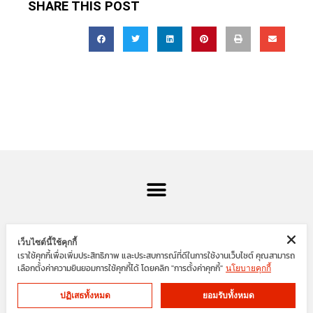
SHARE THIS POST
เว็บไซต์นี้ใช้คุกกี้
เราใช้คุกกี้เพื่อเพิ่มประสิทธิภาพ และประสบการณ์ที่ดีในการใช้งานเว็บไซต์ คุณสามารถ
SIAM ENGINEER GROUP
เลือกตั้งค่าความยินยอมการใช้คุกกี้ได้ โดยคลิก "การตั้งค่าคุกกี้"
นโยบายคุกกี้
ปฏิเสธทั้งหมด
ยอมรับทั้งหมด
Cookies
Privacy Policy