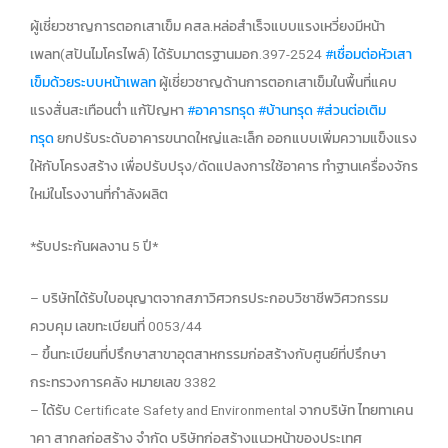
ผู้เชี่ยวชาญการตอกเสาเข็ม คสล.หล่อสำเร็จแบบแรงเหวี่ยงมีหน้า
เพลท(สปันไมโครไพล์) ได้รับมาตรฐานมอก.397-2524
#เชื่อมต่อหัวเสา
เข็มด้วยระบบหน้าเพลท
ผู้เชี่ยวชาญด้านการตอกเสาเข็มในพื้นที่แคบ
แรงสั่นสะเทือนต่ำ แก้ปัญหา
#อาคารทรุด
#บ้านทรุด
#ส่วนต่อเติม
ทรุด
ยกปรับระดับอาคารขนาดใหญ่และเล็ก ออกแบบเพิ่มความแข็งแรง
ให้กับโครงสร้าง เพื่อปรับปรุง/ดัดแปลงการใช้อาคาร ทำฐานเครื่องจักร
ใหม่ในโรงงานที่กำลังผลิต
*รับประกันผลงาน 5 ปี*
– บริษัทได้รับใบอนุญาตจากสภาวิศวกรประกอบวิชาชีพวิศวกรรม
ควบคุม เลขทะเบียนที่ 0053/44
– ขึ้นทะเบียนที่ปรึกษาสาขาอุตสาหกรรมก่อสร้างกับศูนย์ที่ปรึกษา
กระทรวงการคลัง หมายเลข 3382
– ได้รับ Certificate Safety and Environmental จากบริษัท ไทยทาเคน
าคา สากลก่อสร้าง จำกัด บริษัทก่อสร้างแนวหน้าของประเทศ