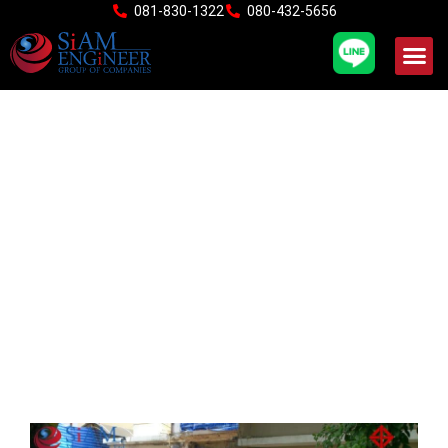
Skip
081-830-1322
080-432-5656
to
content
สปันไมโครไพล์ฐานราก
มั่นคงแข็งแรง แรงสั่น
สะเทือนต่ำ หน้างานสะอาด
สามารถตอกชิดกำแพง ต่อ
เติมด้านข้างหมู่บ้านอารยา
คาซ่า ซอยลาดพร้าว94