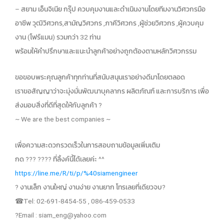
– สยาม เอ็นจิเนีย กรุ๊ป ควบคุมงานและดำเนินงานโดยทีมงานวิศวกรมือ
อาชีพ วุฒิวิศวกร,สามัญวิศวกร ,ภาคีวิศวกร ,ผู้ช่วยวิศวกร ,ผู้ควบคุม
งาน (โฟร์แมน) รวมกว่า 32 ท่าน
พร้อมให้คำปรึกษาและแนะนำลูกค้าอย่างถูกต้องตามหลักวิศวกรรม
ขอขอบพระคุณลูกค้าทุกท่านที่สนับสนุนเราอย่างดีมาโดยตลอด
เราขอสัญญาว่าจะมุ่งมั่นพัฒนาบุคลากร ผลิตภัณฑ์ และการบริการ เพื่อ
ส่งมอบสิ่งที่ดีที่สุดให้กับลูกค้า ?
~ We are the best companies ~
เพื่อความสะดวกรวดเร็วในการสอบถามข้อมูลเพิ่มเติม
กด ?️?️?️ ?️?️?️?️ ที่ลิ้งค์นี้ได้เลยค่ะ ^^
https://line.me/R/ti/p/%40siamengineer
? งานเล็ก งานใหญ่ งานง่าย งานยาก โทรเลยที่เดียวจบ?
☎Tel: 02-691-8454-55 , 086-459-0533
?Email :
siam_eng@yahoo.com