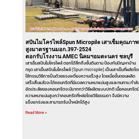
สปันไมโครไพล์Spun Micropile เสาเข็มคุณภาพ
สูงมาตรฐานมอก.397-2524
ตอกรับโรงงาน AMEC นิคมฯอมตะนคร ชลบุรี
เสาเข็มสปันไมโครไพล์ ตอกได้ลึกถึงชั้นดินดาน ป้องกันปัญหาบ้าน
ทรุด เสาเข็มสปันไมโครไพล์ (Spun micropile) เป็นเสาเข็มที่ผลิตโ
ใช้กรรมวิธีการปั่นด้วยแรงเหวี่ยงความเร็วสูง โดยเมื่อขั้นตอนผลิต
เสร็จสิ้นแล้วจะได้คอนกรีตที่มีมวลความหนาแน่นสูงและทนทาน กำลั
อัดประลัยของคอนกรีตจะมีมากกว่าวิธีผลิตแบบปกติ เนื้อคอนกรีตม
ความหนาแน่นสูงกว่าคอนกรีตที่หล่อโดยวิธีธรรมดา จึงมีความ
แข็งแกร่งและสามารถรับน้ำหนักได้สูง
Read More »