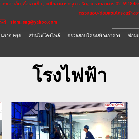
ตอกเสาเข็ม, ซื้อเสาเข็ม , แก้ไขอาคารทรุด เสริมฐานรากอาคาร 02-69184
ตรวจสอบ/ซ่อมแซมโครงสร้างอา
siam_eng@yahoo.com
านราก ทรุด
สปันไมโครไพล์
ตรวจสอบโครงสร้างอาคาร
ซ่อม
โรงไฟฟ้า