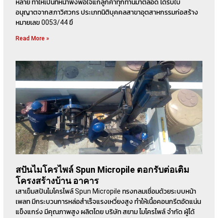
หลาย ทำให้เป็นที่หน้าพึงพอใจแก่ลูกค้าทุกท่านมาตลอด ได้รับใบ
อนุญาตจากสภาวิศวกร ประเภทนิติบุคคลสาขาอุตสาหกรรมก่อสร้าง
หมายเลข 0053/44 ขึ
Read More »
สปันไมโครไพล์ Spun Micropile ตอกรับต่อเติม
โครงสร้างบ้าน อาคาร
เสาเข็มสปันไมโครไพล์ Spun Micropile ทรงกลมเชื่อมด้วยระบบหน้า
เพลท มีกระบวนการหล่อสำเร็จแรงเหวี่ยงสูง ทำให้เนื้อคอนกรีตอัดแน่น
แข็งแกร่ง มีคุณภาพสูง ผลิตโดย บริษัท สยาม ไมโครไพล์ จำกัด ผู้ได้