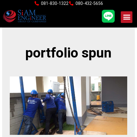
Skip
081-830-1322
080-432-5656
to
content
portfolio spun
Page
Page
Page
Page
Page