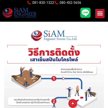
Skip
081-830-1322
080-432-5656
to
content