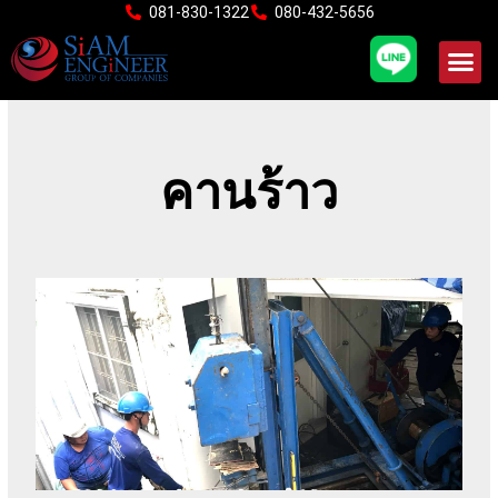
Skip
081-830-1322
080-432-5656
to
content
คานร้าว